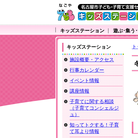
キッズステーション
遊ぶ･集う
ト
キッズステーション
施設概要・アクセス
行事カレンダー
イベント情報
講座情報
子育てに関する相談
（子育てコンシェルジ
ュ）
知ってトクする！子育
て耳より情報