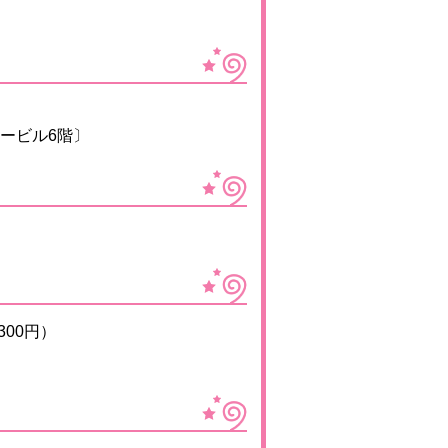
ービル6階〕
00円）