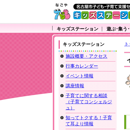
キッズステーション
遊ぶ･集う
ト
キッズステーション
施設概要・アクセス
行事カレンダー
イベント情報
講座情報
子育てに関する相談
（子育てコンシェルジ
ュ）
知ってトクする！子育
て耳より情報