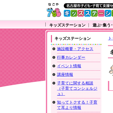
キッズステーション
遊ぶ･集う
ト
キッズステーション
施設概要・アクセス
行事カレンダー
イベント情報
講座情報
子育てに関する相談
（子育てコンシェルジ
ュ）
知ってトクする！子育
て耳より情報