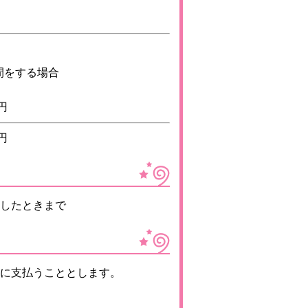
間をする場合
円
円
したときまで
に支払うこととします。