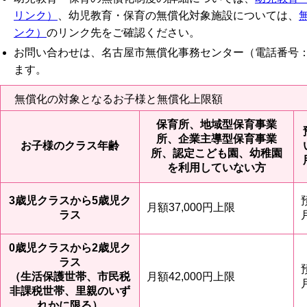
リンク）
、幼児教育・保育の無償化対象施設については、
ンク）
のリンク先をご確認ください。
お問い合わせは、名古屋市無償化事務センター（電話番号：052
ます。
無償化の対象となるお子様と無償化上限額
保育所、地域型保育事業
所、企業主導型保育事業
お子様のクラス年齢
所、認定こども園、幼稚園
を利用していない方
3歳児クラスから5歳児ク
月額37,000円上限
ラス
0歳児クラスから2歳児ク
ラス
（生活保護世帯、市民税
月額42,000円上限
非課税世帯、里親のいず
れかに限る）