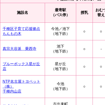
最寄駅
おむ
施設名
授乳
（バス停）
替え
千種区子育て応援拠点
今池／池下
○
○
もんもの木
（地下鉄）
池下
真宗大谷派 乗西寺
○
-
（地下鉄）
ブルーボックス星が丘
星が丘
○
○
店
（地下鉄）
NTP名古屋トヨペット
今池
（株）
○
○
（地下鉄）
千種内山店
古出来町