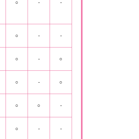
○
-
-
○
-
-
○
-
○
○
-
○
○
○
-
○
-
-