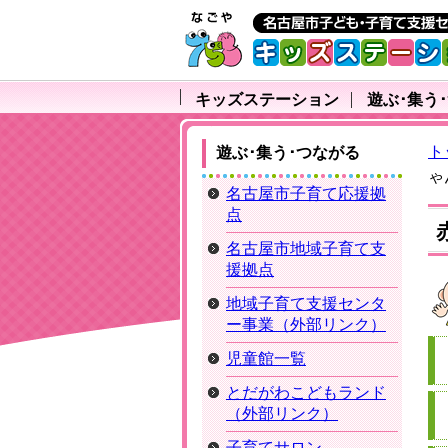
キッズステーション
遊ぶ･集う
ト
遊ぶ･集う･つながる
ゃ
名古屋市子育て応援拠
点
名古屋市地域子育て支
援拠点
地域子育て支援センタ
ー事業（外部リンク）
児童館一覧
とだがわこどもランド
（外部リンク）
子育てサロン