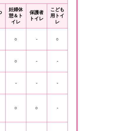
妊婦休
こども
つ
保護者
憩＆ト
用トイ
トイレ
イレ
レ
○
-
○
○
-
-
-
-
-
○
○
-