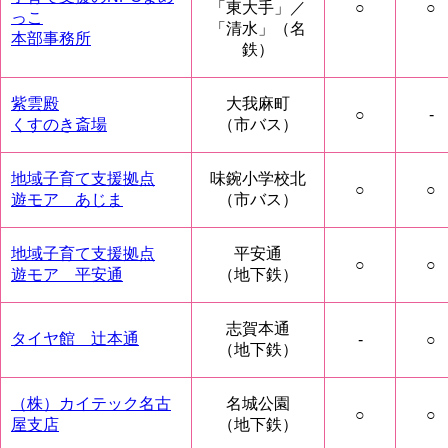
「東大手」／
○
○
っこ
「清水」（名
本部事務所
鉄）
紫雲殿
大我麻町
○
-
くすのき斎場
（市バス）
地域子育て支援拠点
味鋺小学校北
○
○
遊モア あじま
（市バス）
地域子育て支援拠点
平安通
○
○
遊モア 平安通
（地下鉄）
志賀本通
タイヤ館 辻本通
-
○
（地下鉄）
（株）カイテック名古
名城公園
○
○
屋支店
（地下鉄）