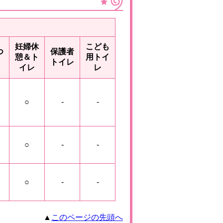
妊婦休
こども
つ
保護者
憩＆ト
用トイ
トイレ
イレ
レ
○
-
-
○
-
-
○
-
-
▲
このページの先頭へ