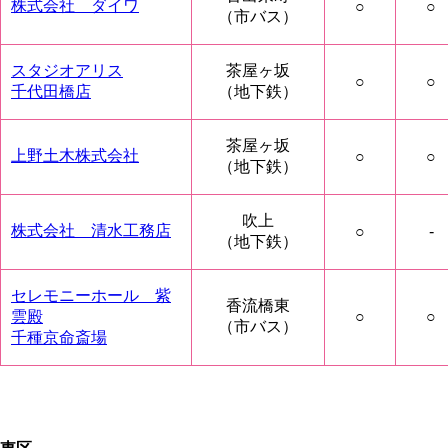
株式会社 ダイワ
○
○
（市バス）
スタジオアリス
茶屋ヶ坂
○
○
千代田橋店
（地下鉄）
茶屋ヶ坂
上野土木株式会社
○
○
（地下鉄）
吹上
株式会社 清水工務店
○
-
（地下鉄）
セレモニーホール 紫
香流橋東
雲殿
○
○
（市バス）
千種京命斎場