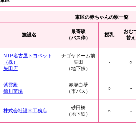
東区
東区の赤ちゃんの駅一覧
最寄駅
おむ
施設名
授乳
（バス停）
替え
NTP名古屋トヨペット
ナゴヤドーム前
（株）
矢田
-
○
矢田店
（地下鉄）
紫雲殿
赤塚白壁
○
-
徳川斎場
（市バス）
砂田橋
株式会社設幸工務店
○
-
（地下鉄）