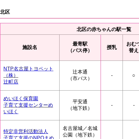
北区
北区の赤ちゃんの駅一覧
最寄駅
おむ
施設名
授乳
（バス停）
替え
NTP名古屋トヨペット
辻本通
（株）
-
○
（市バス）
辻町店
めいほく保育園
平安通
子育て支援センターめ
-
-
（地下鉄）
いほく
名古屋城／名城
特定非営利活動法人
公園（地下鉄）
子育て支援のNPOまめ