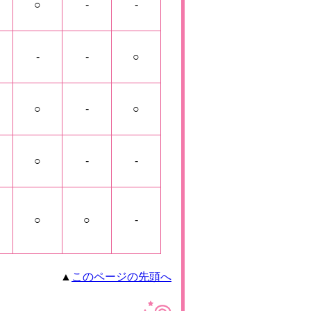
○
-
-
-
-
○
○
-
○
○
-
-
○
○
-
▲
このページの先頭へ