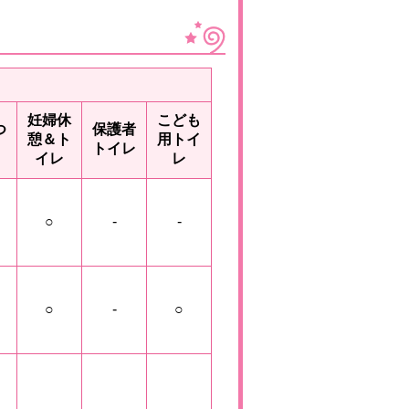
妊婦休
こども
つ
保護者
憩＆ト
用トイ
トイレ
イレ
レ
○
-
-
○
-
○