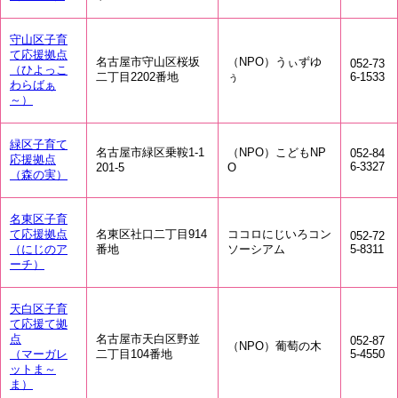
守山区子育
て応援拠点
名古屋市守山区桜坂
（NPO）うぃずゆ
052-73
（ひよっこ
二丁目2202番地
ぅ
6-1533
わらばぁ
～）
緑区子育て
名古屋市緑区乗鞍1‐1
（NPO）こどもNP
052-84
応援拠点
6-3327
201‐5
O
（森の実）
名東区子育
て応援拠点
名東区社口二丁目914
ココロにじいろコン
052-72
（にじのア
番地
ソーシアム
5-8311
ーチ）
天白区子育
て応援て拠
点
名古屋市天白区野並
052-87
（NPO）葡萄の木
（マーガレ
二丁目104番地
5-4550
ットま～
ま）