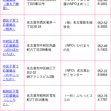
052-90
（遊モア柳
丁目5番11号
援のNPOまめっこ
8-1841
原）
西区子育て
名古屋市西区菊井一
（福）名古屋新生福
052-52
応援拠点
丁目28-18
祉会
6-3005
（桜木）
中村区子育
て応援拠点
名古屋市中村区烏森
（NPO）ひだまり
052-48
（ぽかぽか
町六丁目298番地
の丘
5-7403
ひろば）
中区子育て
名古屋市中区錦三丁
応援拠点
（NPO）名古屋お
052-22
目2-32
（おやこっ
やこセンター
8-8464
錦アクシスビル2階
こなか）
昭和区子育
て応援拠点
名古屋市昭和区雪見
（一社）ぷらっとコ
052-78
（こころ
町2丁目14番地
コロ
4-7787
と）