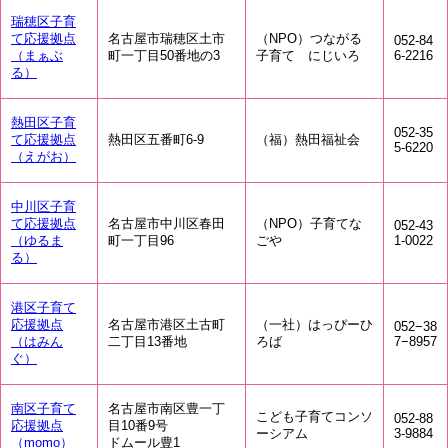
瑞穂区子育
て応援拠点
名古屋市瑞穂区土市
（NPO）つながる
052-84
（まぁぶ
町一丁目50番地の3
子育て にじいろ
6-2216
る）
熱田区子育
052-35
て応援拠点
熱田区五番町6-9
（福）熱田福祉会
5-6220
（えがお）
中川区子育
て応援拠点
名古屋市中川区春田
（NPO）子育てな
052-43
（ゆるま
町一丁目96
ごや
1-0022
る）
港区子育て
応援拠点
名古屋市港区土古町
（一社）はっぴーひ
052−38
（はみん
二丁目13番地
ろば
7−8957
ぐ）
南区子育て
名古屋市南区豊一丁
こども子育てコンソ
052-88
応援拠点
目10番9号
ーシアム
3-9884
（momo）
ドムール豊1