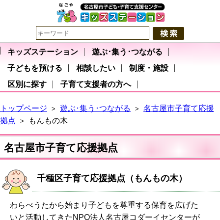
キッズステーション
遊ぶ･集う･つながる
子どもを預ける
相談したい
制度・施設
区別に探す
子育て支援者の方へ
トップページ
遊ぶ･集う･つながる
名古屋市子育て応援
>
>
拠点
もんもの木
>
名古屋市子育て応援拠点
千種区子育て応援拠点（もんもの木）
わらべうたから始まり子どもを尊重する保育を広げた
いと活動してきたNPO法人名古屋コダーイセンターが