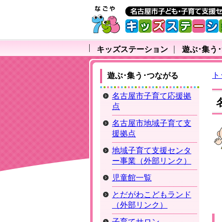
キッズステーション
遊ぶ･集う
ト
遊ぶ･集う･つながる
名古屋市子育て応援拠
点
名古屋市地域子育て支
援拠点
地域子育て支援センタ
ー事業（外部リンク）
児童館一覧
とだがわこどもランド
（外部リンク）
子育てサロン