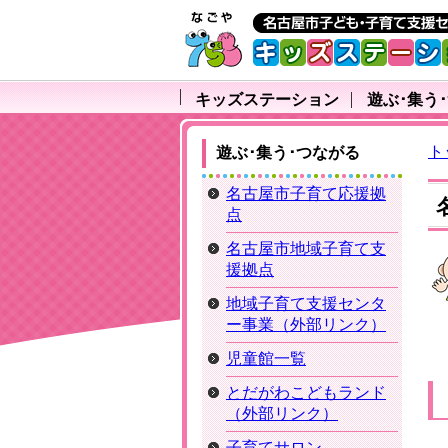
キッズステーション
遊ぶ･集う
ト
遊ぶ･集う･つながる
名古屋市子育て応援拠
点
名古屋市地域子育て支
援拠点
地域子育て支援センタ
ー事業（外部リンク）
児童館一覧
とだがわこどもランド
（外部リンク）
子育てサロン