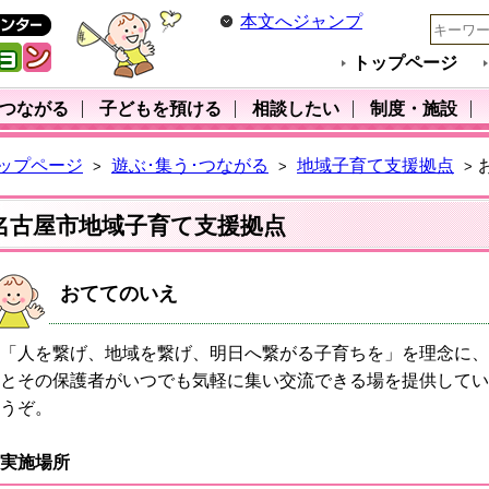
本文へジャンプ
トップページ
･つながる
子どもを預ける
相談したい
制度・施設
ップページ
遊ぶ･集う･つながる
地域子育て支援拠点
>
>
>
名古屋市地域子育て支援拠点
おててのいえ
「人を繋げ、地域を繋げ、明日へ繋がる子育ちを」を理念に、
とその保護者がいつでも気軽に集い交流できる場を提供してい
うぞ。
実施場所