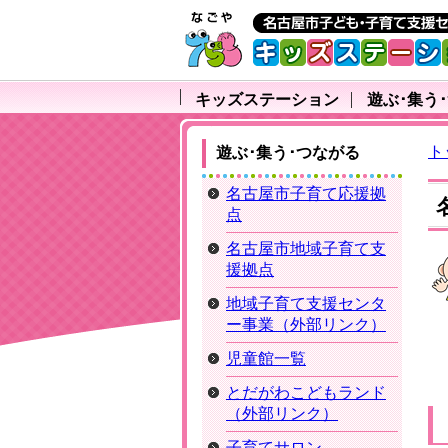
キッズステーション
遊ぶ･集う
ト
遊ぶ･集う･つながる
名古屋市子育て応援拠
点
名古屋市地域子育て支
援拠点
地域子育て支援センタ
ー事業（外部リンク）
児童館一覧
とだがわこどもランド
（外部リンク）
子育てサロン