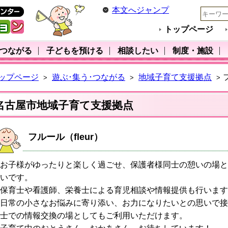
本文へジャンプ
トップページ
･つながる
子どもを預ける
相談したい
制度・施設
ップページ
遊ぶ･集う･つながる
地域子育て支援拠点
>
>
>
名古屋市地域子育て支援拠点
フルール（fleur）
お子様がゆったりと楽しく過ごせ、保護者様同士の憩いの場と
いです。
保育士や看護師、栄養士による育児相談や情報提供も行います
日常の小さなお悩みに寄り添い、お力になりたいとの思いで接
士での情報交換の場としてもご利用いただけます。