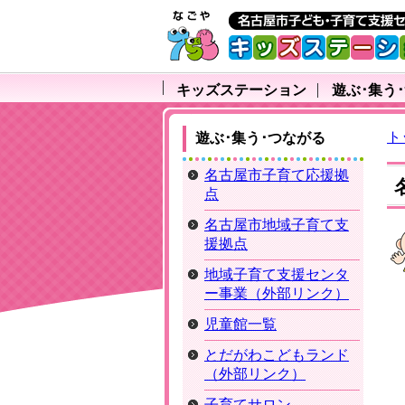
キッズステーション
遊ぶ･集う
ト
遊ぶ･集う･つながる
名古屋市子育て応援拠
点
名古屋市地域子育て支
援拠点
地域子育て支援センタ
ー事業（外部リンク）
児童館一覧
とだがわこどもランド
（外部リンク）
子育てサロン