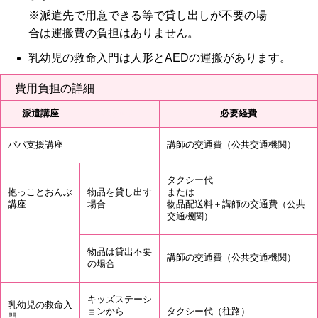
※派遣先で用意できる等で貸し出しが不要の場
合は運搬費の負担はありません。
乳幼児の救命入門は人形とAEDの運搬があります。
費用負担の詳細
派遣講座
派遣講座
必要経費
パパ支援講座
パパ支援講座
講師の交通費（公共交通機関）
タクシー代
抱っことおんぶ
物品を貸し出す
または
講座
場合
物品配送料＋講師の交通費（公共
交通機関）
抱っことおんぶ
物品は貸出不要
講師の交通費（公共交通機関）
講座
の場合
キッズステーシ
乳幼児の救命入
ョンから
タクシー代（往路）
門