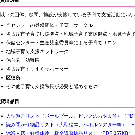
貸出対象
以下の団体、機関、施設が実施している子育て支援活動におい
当センターの登録団体・子育てサークル
名古屋市子育て応援拠点・地域子育て支援拠点・地域子育
保健センター・主任児童委員等による子育てサロン
地域子育て支援ネットワーク
保育園・幼稚園
名古屋市すくすくサポーター
区役所
その他子育て支援課長が必要と認めるもの
貸出品目
大型遊具リスト（ボールプール、ピンクのおやま等）（PDF 
読み聞かせ物品リスト（大型絵本、パネルシアター等）（PDF
沐浴人形・妊婦体験、救命講習物品リスト（PDF 357KB）