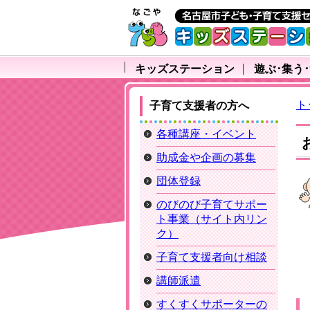
キッズステーション
遊ぶ･集う
ト
子育て支援者の方へ
各種講座・イベント
助成金や企画の募集
団体登録
のびのび子育てサポー
ト事業（サイト内リン
ク）
子育て支援者向け相談
講師派遣
すくすくサポーターの