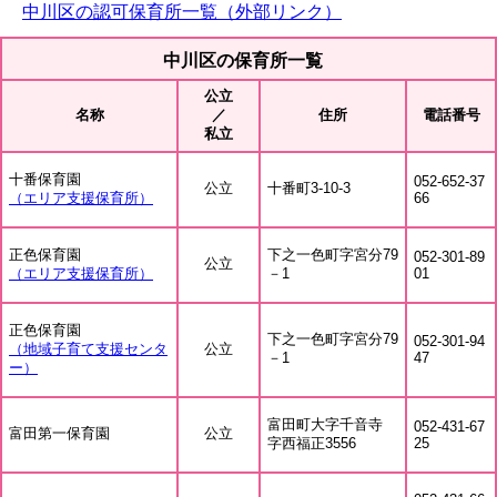
中川区の認可保育所一覧（外部リンク）
中川区の保育所一覧
公立
名称
／
住所
電話番号
私立
十番保育園
052-652-37
公立
十番町3-10-3
（エリア支援保育所）
66
正色保育園
下之一色町字宮分79
052-301-89
公立
（エリア支援保育所）
－1
01
正色保育園
下之一色町字宮分79
052-301-94
（地域子育て支援センタ
公立
－1
47
ー）
富田町大字千音寺
052-431-67
富田第一保育園
公立
字西福正3556
25