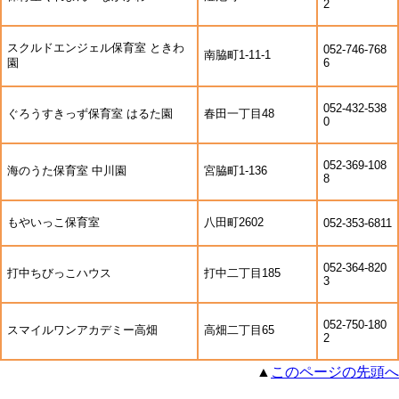
2
スクルドエンジェル保育室 ときわ
052-746-768
南脇町1-11-1
園
6
052-432-538
ぐろうすきっず保育室 はるた園
春田一丁目48
0
052-369-108
海のうた保育室 中川園
宮脇町1-136
8
もやいっこ保育室
八田町2602
052-353-6811
052-364-820
打中ちびっこハウス
打中二丁目185
3
052-750-180
スマイルワンアカデミー高畑
高畑二丁目65
2
▲
このページの先頭へ