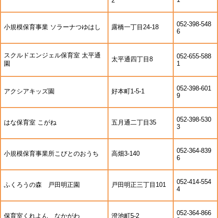
2
052-398-548
小規模保育事業 ソラーナつゆはし
露橋一丁目24-18
6
スクルドエンジェル保育室 太平通
052-655-588
太平通四丁目8
園
1
052-398-601
アクシアキッズ園
好本町1-5-1
9
052-398-530
はな保育室 こがね
五月通二丁目35
3
052-364-839
小規模保育事業所こびとのおうち
高畑3-140
6
052-414-554
ふくろうの森 戸田明正園
戸田明正三丁目101
4
052-364-866
保育室くれよん なかがわ
澄池町5-2