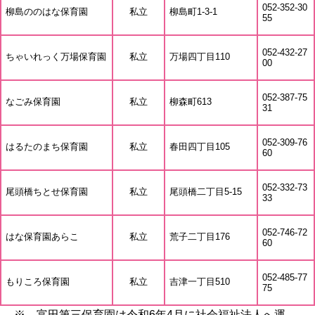
052-352-30
柳島ののはな保育園
私立
柳島町1-3-1
55
052-432-27
ちゃいれっく万場保育園
私立
万場四丁目110
00
052-387-75
なごみ保育園
私立
柳森町613
31
052-309-76
はるたのまち保育園
私立
春田四丁目105
60
052-332-73
尾頭橋ちとせ保育園
私立
尾頭橋二丁目5-15
33
052-746-72
はな保育園あらこ
私立
荒子二丁目176
60
052-485-77
もりころ保育園
私立
吉津一丁目510
75
※ 富田第三保育園は令和6年4月に社会福祉法人へ運