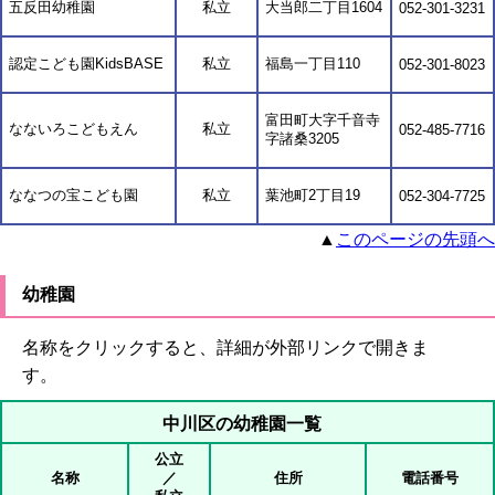
五反田幼稚園
私立
大当郎二丁目1604
052-301-3231
認定こども園KidsBASE
私立
福島一丁目110
052-301-8023
富田町大字千音寺
なないろこどもえん
私立
052-485-7716
字諸桑3205
ななつの宝こども園
私立
葉池町2丁目19
052-304-7725
▲
このページの先頭へ
幼稚園
名称をクリックすると、詳細が外部リンクで開きま
す。
中川区の幼稚園一覧
公立
名称
／
住所
電話番号