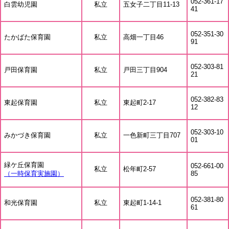
052-361-17
白雲幼児園
私立
五女子二丁目11-13
41
052-351-30
たかばた保育園
私立
高畑一丁目46
91
052-303-81
戸田保育園
私立
戸田三丁目904
21
052-382-83
東起保育園
私立
東起町2-17
12
052-303-10
みかづき保育園
私立
一色新町三丁目707
01
緑ケ丘保育園
052-661-00
私立
松年町2-57
（一時保育実施園）
85
052-381-80
和光保育園
私立
東起町1-14-1
61