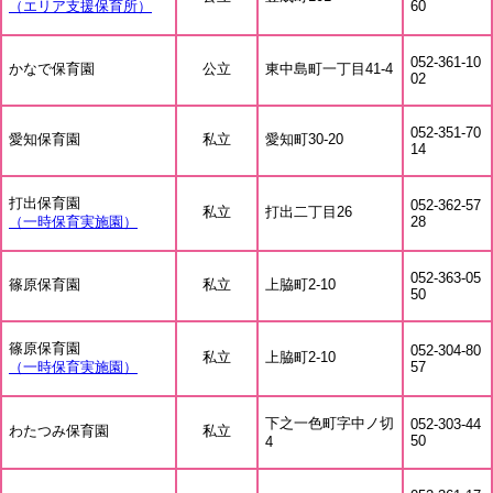
（エリア支援保育所）
60
052-361-10
かなで保育園
公立
東中島町一丁目41-4
02
052-351-70
愛知保育園
私立
愛知町30-20
14
打出保育園
052-362-57
私立
打出二丁目26
（一時保育実施園）
28
052-363-05
篠原保育園
私立
上脇町2-10
50
篠原保育園
052-304-80
私立
上脇町2-10
（一時保育実施園）
57
下之一色町字中ノ切
052-303-44
わたつみ保育園
私立
50
4