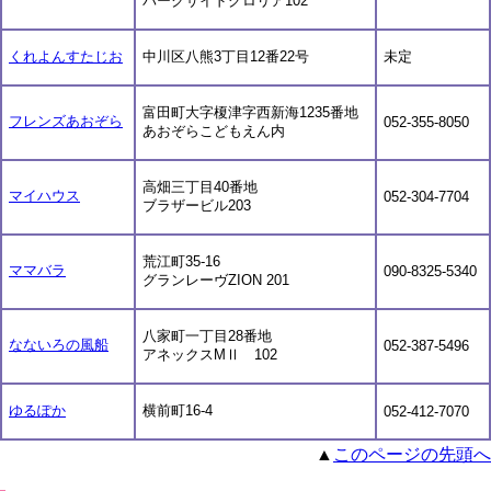
パークサイドグロリア102
くれよんすたじお
中川区八熊3丁目12番22号
未定
富田町大字榎津字西新海1235番地
フレンズあおぞら
052-355-8050
あおぞらこどもえん内
高畑三丁目40番地
マイハウス
052-304-7704
ブラザービル203
荒江町35-16
ママバラ
090-8325-5340
グランレーヴZION 201
八家町一丁目28番地
なないろの風船
052-387-5496
アネックスMⅡ 102
ゆるぽか
横前町16-4
052-412-7070
▲
このページの先頭へ