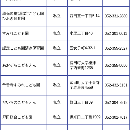
幼保連携型認定こども園
私立
西日置一丁目5-14
052-331-2880
ひおき保育園
すみれこども園
私立
水里三丁目48
052-301-0011
認定こども園清凉保育園
私立
五女子町4-32-1
052-355-2527
富田町大字榎津
あおぞらこどもえん
私立
052-355-8050
字西新海1235
富田町大字千音寺
千音寺すみれこども園
私立
052-432-3131
字赤星裏4559
だいちのこどもえん
私立
野田三丁目39
052-304-7818
戸田桜台こども園
私立
供米田二丁目1509
052-301-7617