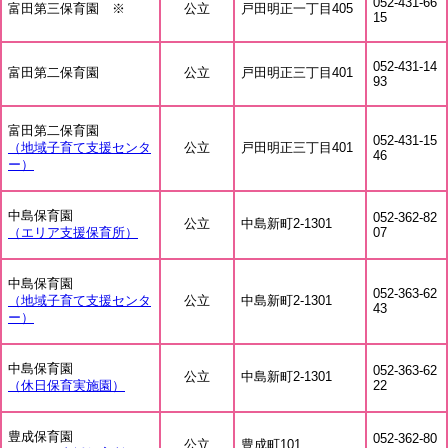
052-431-66
富田第三保育園 ※
公立
戸田明正一丁目405
15
052-431-14
富田第二保育園
公立
戸田明正三丁目401
93
富田第二保育園
052-431-15
（地域子育て支援センタ
公立
戸田明正三丁目401
46
ー）
中島保育園
052-362-82
公立
中島新町2-1301
（エリア支援保育所）
07
中島保育園
052-363-62
（地域子育て支援センタ
公立
中島新町2-1301
43
ー）
中島保育園
052-363-62
公立
中島新町2-1301
（休日保育実施園）
22
豊成保育園
052-362-80
公立
豊成町101