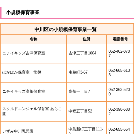
小規模保育事業
中川区の小規模保育事業一覧
名称
住所
電話番号
052-462-878
ニチイキッズ吉津保育室
吉津三丁目1004
7
052-665-613
ぽかぽか保育室 常磐
南脇町3-67
3
052-363-520
ニチイキッズ高畑保育室
高畑一丁目7
0
スクルドエンジェル保育室 あらこ
052-398-688
中郷五丁目52
園
2
中島新町三丁目111-
052-655-554
いずみ中川乳児園
1