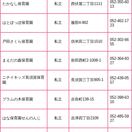
052-355-60
たかなし保育園
私立
西伏屋二丁目1111
13
052-462-17
はとぽっぽ保育園
私立
服部4-902
23
052-302-66
戸田さくら保育園
私立
供米田二丁目1510
55
052-364-83
まえだの森保育園
私立
前田西町2-1008-1
27
ニチイキッズ長須賀保育
052-439-05
私立
長須賀三丁目905-1
園
57
052-398-63
プラムの木保育園
私立
吉良町138-15
10
052-485-59
はな保育園せんのんじ
私立
吉津四丁目2109
27