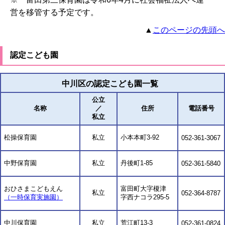
営を移管する予定です。
▲
このページの先頭へ
認定こども園
中川区の認定こども園一覧
公立
名称
／
住所
電話番号
私立
松操保育園
私立
小本本町3-92
052-361-3067
中野保育園
私立
丹後町1-85
052-361-5840
おひさまこどもえん
富田町大字榎津
私立
052-364-8787
（一時保育実施園）
字西ナコラ295-5
中川保育園
私立
荒江町13-3
052-361-0824