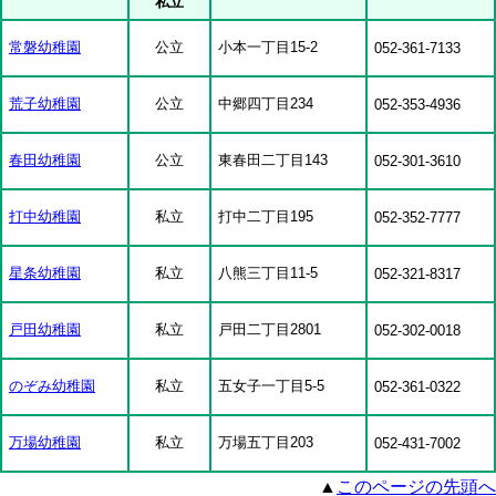
私立
常磐幼稚園
公立
小本一丁目15-2
052-361-7133
荒子幼稚園
公立
中郷四丁目234
052-353-4936
春田幼稚園
公立
東春田二丁目143
052-301-3610
打中幼稚園
私立
打中二丁目195
052-352-7777
星条幼稚園
私立
八熊三丁目11-5
052-321-8317
戸田幼稚園
私立
戸田二丁目2801
052-302-0018
のぞみ幼稚園
私立
五女子一丁目5-5
052-361-0322
万場幼稚園
私立
万場五丁目203
052-431-7002
▲
このページの先頭へ